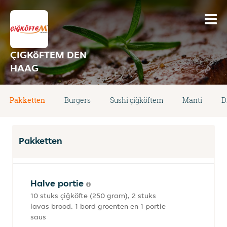
ÇIGKöFTEM DEN
HAAG
Pakketten
Burgers
Sushi çiğköftem
Manti
D
Pakketten
Halve portie
10 stuks çiğköfte (250 gram), 2 stuks
lavas brood, 1 bord groenten en 1 portie
saus